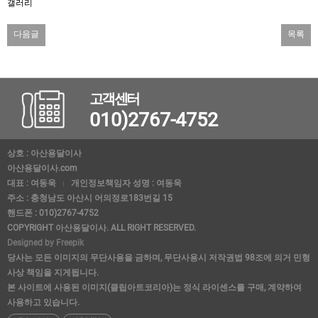
갤러리
다음글
목록
고객센터
010)2767-4752
상호 : 아산용달이사
아산용달이사.com
대표 : 여동욱
개인정보책임자 성명 : 여동욱
주소 : 충청남도 아산시 어의정로183번길 15
핸드폰 : 010)2767-4752
COPYRIGHT 아산용달이사. ALL RIGHT RESERVED.
Designed by Freepik
당사는 모든 이미지의 무단사용을 금하며, 무단사용시 저작권법 98조에 의거 민형
사상 책임을 지게됩니다.
본 사이트에 사용된 이미지(클립아트코리아)는 정식 라이센스를 구매, 계약하여
사용하고 있습니다.