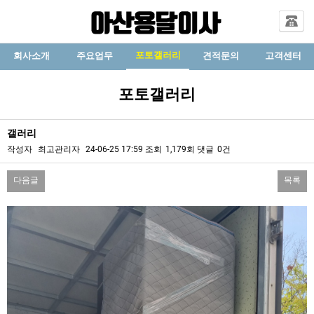
포토갤러리
회사소개
주요업무
견적문의
고객센터
포토갤러리
갤러리
작성자
최고관리자
24-06-25 17:59
조회
1,179회
댓글
0건
다음글
목록
본문