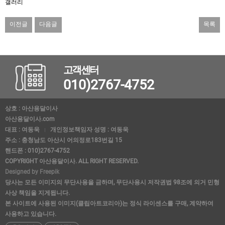
갤러리
이전글
다음글
목록
고객센터
010)2767-4752
상호 : 아산용달이사
아산용달이사.com
대표 : 여동욱
개인정보책임자 성명 : 여동욱
주소 : 충청남도 아산시 어의정로183번길 15
핸드폰 : 010)2767-4752
COPYRIGHT 아산용달이사. ALL RIGHT RESERVED.
Designed by Freepik
당사는 모든 이미지의 무단사용을 금하며, 무단사용시 저작권법 98조에 의거 민형
사상 책임을 지게됩니다.
본 사이트에 사용된 이미지(클립아트코리아)는 정식 라이센스를 구매, 계약하여
사용하고 있습니다.