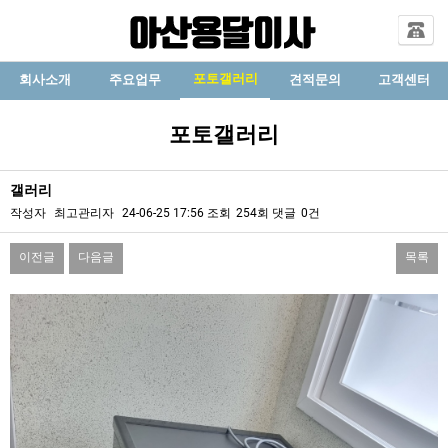
포토갤러리
회사소개
주요업무
견적문의
고객센터
포토갤러리
갤러리
작성자
최고관리자
24-06-25 17:56
조회
254회
댓글
0건
이전글
다음글
목록
본문