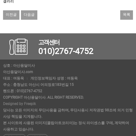
갤러리
이전글
다음글
목록
고객센터
010)2767-4752
상호 : 아산용달이사
아산용달이사.com
대표 : 여동욱
개인정보책임자 성명 : 여동욱
주소 : 충청남도 아산시 어의정로183번길 15
핸드폰 : 010)2767-4752
COPYRIGHT 아산용달이사. ALL RIGHT RESERVED.
Designed by Freepik
당사는 모든 이미지의 무단사용을 금하며, 무단사용시 저작권법 98조에 의거 민형
사상 책임을 지게됩니다.
본 사이트에 사용된 이미지(클립아트코리아)는 정식 라이센스를 구매, 계약하여
사용하고 있습니다.