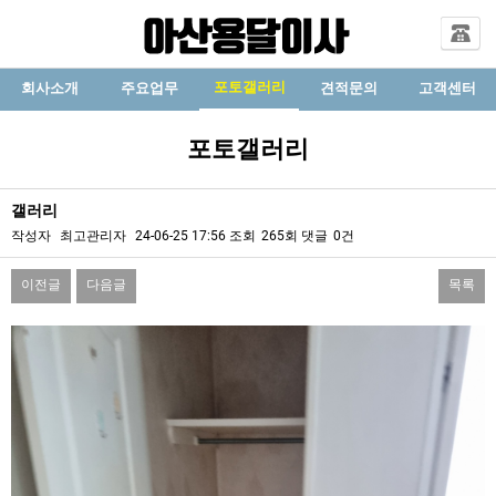
포토갤러리
회사소개
주요업무
견적문의
고객센터
포토갤러리
갤러리
작성자
최고관리자
24-06-25 17:56
조회
265회
댓글
0건
이전글
다음글
목록
본문