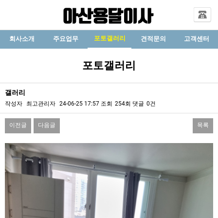
포토갤러리
회사소개
주요업무
견적문의
고객센터
포토갤러리
갤러리
작성자
최고관리자
24-06-25 17:57
조회
254회
댓글
0건
이전글
다음글
목록
본문