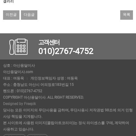
갤러리
이전글
다음글
목록
고객센터
010)2767-4752
상호 : 아산용달이사
아산용달이사.com
대표 : 여동욱
개인정보책임자 성명 : 여동욱
주소 : 충청남도 아산시 어의정로183번길 15
핸드폰 : 010)2767-4752
COPYRIGHT 아산용달이사. ALL RIGHT RESERVED.
Designed by Freepik
당사는 모든 이미지의 무단사용을 금하며, 무단사용시 저작권법 98조에 의거 민형
사상 책임을 지게됩니다.
본 사이트에 사용된 이미지(클립아트코리아)는 정식 라이센스를 구매, 계약하여
사용하고 있습니다.