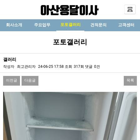
포토갤러리
회사소개
주요업무
견적문의
고객센터
포토갤러리
갤러리
작성자
최고관리자
24-06-25 17:58
조회
317회
댓글
0건
이전글
다음글
목록
본문