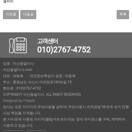
갤러리
이전글
다음글
목록
고객센터
010)2767-4752
상호 : 아산용달이사
아산용달이사.com
대표 : 여동욱
개인정보책임자 성명 : 여동욱
주소 : 충청남도 아산시 어의정로183번길 15
핸드폰 : 010)2767-4752
COPYRIGHT 아산용달이사. ALL RIGHT RESERVED.
Designed by Freepik
당사는 모든 이미지의 무단사용을 금하며, 무단사용시 저작권법 98조에 의거 민형
사상 책임을 지게됩니다.
본 사이트에 사용된 이미지(클립아트코리아)는 정식 라이센스를 구매, 계약하여
사용하고 있습니다.