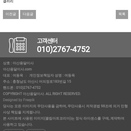
갤러리
이전글
다음글
목록
고객센터
010)2767-4752
상호 : 아산용달이사
아산용달이사.com
대표 : 여동욱
개인정보책임자 성명 : 여동욱
주소 : 충청남도 아산시 어의정로183번길 15
핸드폰 : 010)2767-4752
COPYRIGHT 아산용달이사. ALL RIGHT RESERVED.
Designed by Freepik
당사는 모든 이미지의 무단사용을 금하며, 무단사용시 저작권법 98조에 의거 민형
사상 책임을 지게됩니다.
본 사이트에 사용된 이미지(클립아트코리아)는 정식 라이센스를 구매, 계약하여
사용하고 있습니다.