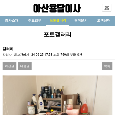
포토갤러리
회사소개
주요업무
견적문의
고객센터
포토갤러리
갤러리
작성자
최고관리자
24-06-25 17:58
조회
769회
댓글
0건
이전글
다음글
목록
본문